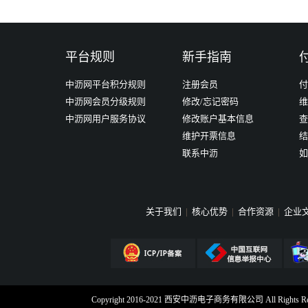
金海宏业（镇江）沥青有限公司
平台规则
新手指南
立即购买
中沥网平台积分规则
注册会员
付
中沥网会员分级规则
修改/忘记密码
维
中沥网用户服务协议
修改账户基本信息
查
维护开票信息
结
联系中沥
如
关于我们
|
核心优势
|
合作资源
|
企业
Copyright 2016-2021 西安中沥电子商务有限公司 All Rig