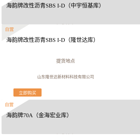
海韵牌改性沥青SBS I-D（中宇恒基库）
提货地点
海韵牌改性沥青SBS I-D（隆世达库）
河南省中宇恒基道路高新材料有限公司库区
立即购买
提货地点
山东隆世达新材料科技有限公司
立即购买
海韵牌70A（金海宏业库）
提货地点