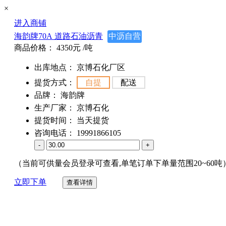
×
进入商铺
海韵牌70A 道路石油沥青
中沥自营
商品价格：
4350元
/吨
出库地点：
京博石化厂区
提货方式：
自提
配送
品牌：
海韵牌
生产厂家：
京博石化
提货时间：
当天提货
咨询电话：
19991866105
-
+
（当前可供量会员登录可查看,单笔订单下单量范围20~60吨
立即下单
查看详情