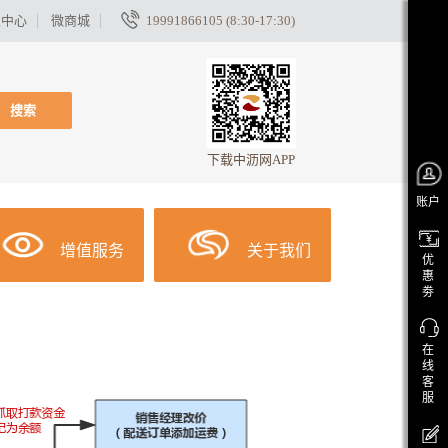
家中心
微商城
19991866105 (8:30-17:30)
搜索
下载中沥网APP
账户
增值服务
关于我们
优
惠
劵
在
线
客
服