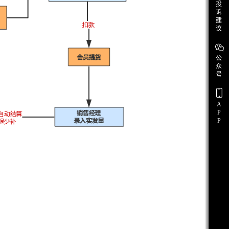
投
诉
建
议
公
众
号
A
P
P