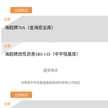
立即购买
海韵牌70A（金海宏业库）
提货地点
海韵牌改性沥青SBS I-D（中宇恒基库）
金海宏业（镇江）沥青有限公司
立即购买
提货地点
河南省中宇恒基道路高新材料有限公司库区
立即购买