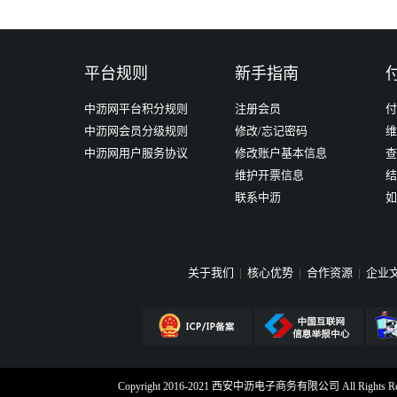
京博石化厂区
平台规则
新手指南
立即购买
中沥网平台积分规则
注册会员
付
中沥网会员分级规则
修改/忘记密码
维
中沥网用户服务协议
修改账户基本信息
查
维护开票信息
结
联系中沥
如
关于我们
|
核心优势
|
合作资源
|
企业
Copyright 2016-2021 西安中沥电子商务有限公司 All Rig