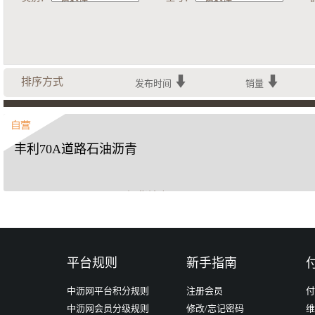
排序方式
发布时间
销量
丰利70A道路石油沥青
提货地点
河南丰利石化厂区
平台规则
新手指南
立即购买
中沥网平台积分规则
注册会员
付
中沥网会员分级规则
修改/忘记密码
维