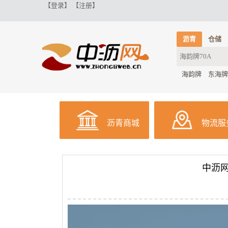
【登录】
【注册】
沥青
仓储
海韵牌
东海牌
沥青商城
物流服
中沥网