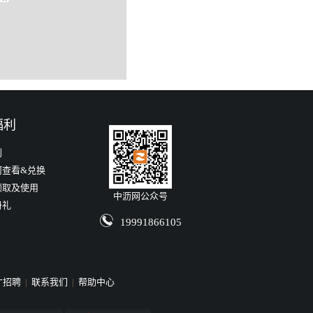
福利
利
何查看&兑换
领取及使用
中沥网公众号
册礼
19991866105
才招聘
|
联系我们
|
帮助中心