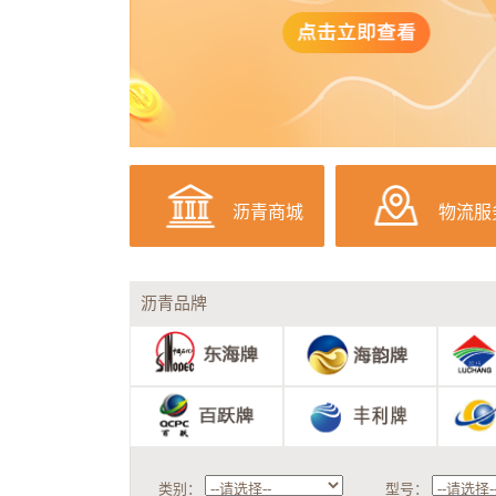
沥青商城
物流服
沥青品牌
类别：
型号：