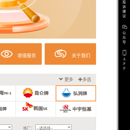
投
诉
建
议
公
众
号
增值服务
关于我们
A
P
P
更多
多选
炼厂：