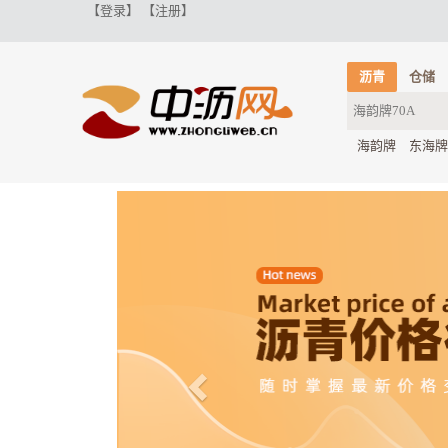
【登录】
【注册】
沥青
仓储
海韵牌
东海牌