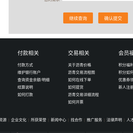
继续查询
确认提交
付款相关
交易相关
会员
付款方式
关于沥青价格
积分福
维护银行账户
沥青交易流程图
积分如
查询资金余额/明细
如何在线下单
优惠券
结算说明
如何提货
新人注
如何打款
沥青交易详细流程
如何开票
资源
|
企业文化
|
所获荣誉
|
新闻中心
|
找合作
|
推广服务
|
法律声明
|
人