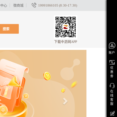
家中心
微商城
19991866105 (8:30-17:30)
搜索
下载中沥网APP
账户
优
惠
劵
在
线
客
服