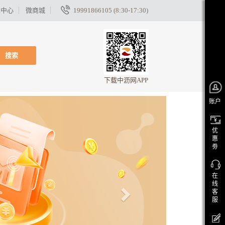
家中心
微商城
19991866105 (8:30-17:30)
搜索
下载中沥网APP
账户
优
惠
劵
在
线
客
服