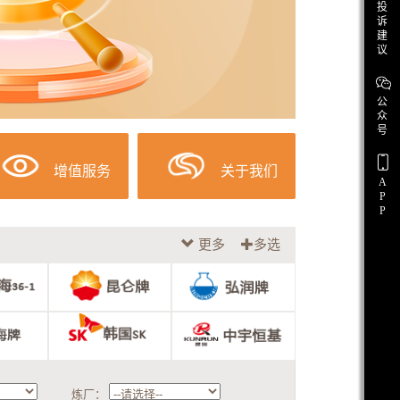
投
诉
建
议
公
众
号
增值服务
关于我们
A
P
P
更多
多选
炼厂：