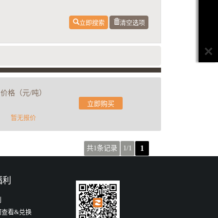
立即搜索
清空选项
价格（元/吨）
立即购买
暂无报价
1
共1条记录
1/1
福利
利
何查看&兑换