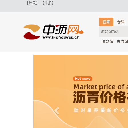
【登录】
【注册】
沥青
仓储
海韵牌
东海牌