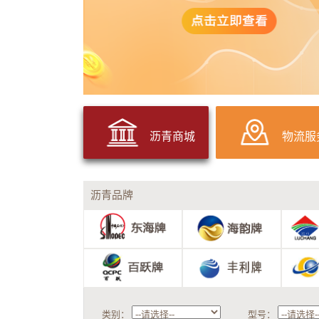
沥青商城
物流服
沥青品牌
类别：
型号：