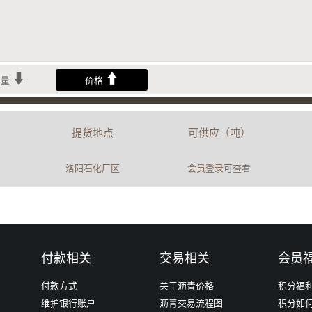
销量
价格
提货地点
可供应（吨）
洛阳石化厂区
会员登录可查看
付款相关
交易相关
会员
付款方式
关于沥青价格
积分福
维护银行账户
沥青交易流程图
积分如