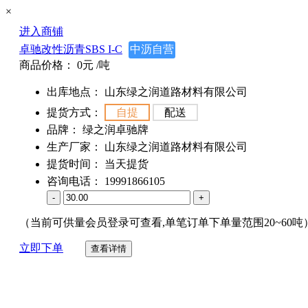
×
进入商铺
卓驰改性沥青SBS I-C
中沥自营
商品价格：
0元
/吨
出库地点：
山东绿之润道路材料有限公司
提货方式：
自提
配送
品牌：
绿之润卓驰牌
生产厂家：
山东绿之润道路材料有限公司
提货时间：
当天提货
咨询电话：
19991866105
-
+
（当前可供量会员登录可查看,单笔订单下单量范围20~60吨
立即下单
查看详情