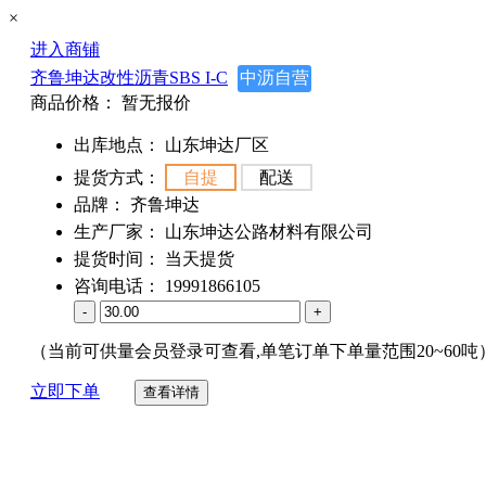
×
进入商铺
齐鲁坤达改性沥青SBS I-C
中沥自营
商品价格：
暂无报价
出库地点：
山东坤达厂区
提货方式：
自提
配送
品牌：
齐鲁坤达
生产厂家：
山东坤达公路材料有限公司
提货时间：
当天提货
咨询电话：
19991866105
-
+
（当前可供量会员登录可查看,单笔订单下单量范围20~60吨
立即下单
查看详情